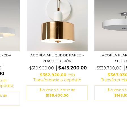
 - 2DA
ACOPLA APLIQUE DE PARED -
ACOPLA PLAF
2DA SELECCIÓN
SELEC
$415.200,00
0
$510.900,00
$539.700,00
00
$352.920,00
con
$367.03
Transferencia o depósito
Transferenci
con
epósito
3
cuotas sin interés de
3
cuotas sin
és de
$138.400,00
$143.9
3