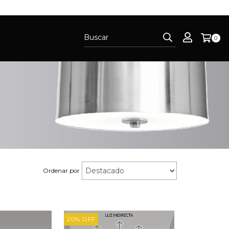
0
Ordenar por
20
%
OFF