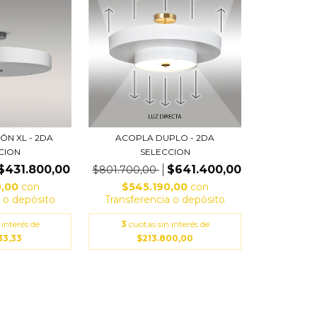
ÓN XL - 2DA
ACOPLA DUPLO - 2DA
CION
SELECCION
$431.800,00
$641.400,00
$801.700,00
0,00
con
$545.190,00
con
a o depósito
Transferencia o depósito
 interés de
3
cuotas sin interés de
33,33
$213.800,00