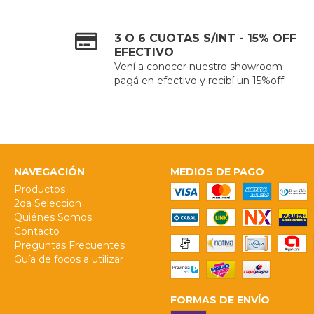
3 O 6 CUOTAS S/INT - 15% OFF
EFECTIVO
Vení a conocer nuestro showroom
pagá en efectivo y recibí un 15%off
NAVEGACIÓN
MEDIOS DE PAGO
Productos
2da Seleccion
Quiénes Somos
Contacto
Preguntas Frecuentes
Guía de focos a utilizar
FORMAS DE ENVÍO