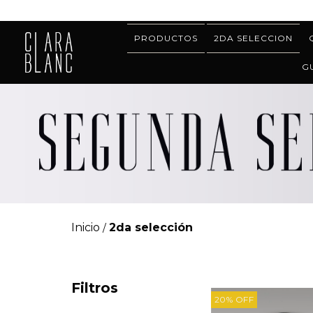
PRODUCTOS
2DA SELECCION
G
Inicio
2da selección
/
Filtros
20
%
OFF