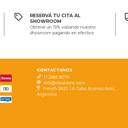
RESERVÁ TU CITA AL
SHOWROOM
Obtené un 15% visitando nuestro
showroom pagando en efectivo
CONTACTANOS
11 2685 8074
info@clarablanc.com
French 2820 1.A Caba, Buenos Aires,
Argentina