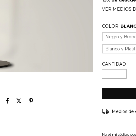
15% de descu
VER MEDIOS 
COLOR:
BLANC
Negro y Bron
Blanco y Platil
CANTIDAD
Entregas para e
Medios de 
No sé mi código pos