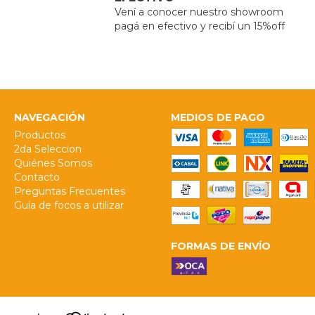
Vení a conocer nuestro showroom
pagá en efectivo y recibí un 15%off
NAVEGACIÓN
MEDIOS DE PAGO
Productos
2da Seleccion
Quiénes Somos
Contacto
Preguntas Frecuentes
Guía de focos a utilizar
FORMAS DE ENVÍO