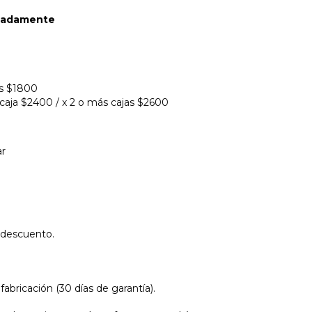
imadamente
as $1800
 caja $2400 / x 2 o más cajas $2600
ar
 descuento.
abricación (30 días de garantía).