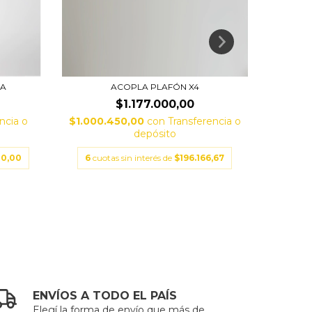
SA
ACOPLA PLAFÓN X4
$1.177.000,00
ncia o
$1.000.450,00
con
Transferencia o
$151
depósito
00,00
6
cuotas sin interés de
$196.166,67
3
cuo
ENVÍOS A TODO EL PAÍS
Elegí la forma de envío que más de