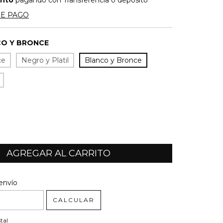
ento
pagando con Transferencia o depósito
DE PAGO
O Y BRONCE
ce
Negro y Platil
Blanco y Bronce
l CP:
CAMBIAR CP
envío
CALCULAR
tal