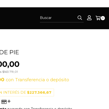
0
DE PIE
00,00
os
$563.719,01
00
con
Transferencia o depósito
N INTERÉS DE
$227.366,67