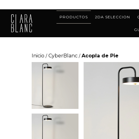
PRODUCTOS
2DA SELECCION
G
Inicio
CyberBlanc
Acopla de Pie
/
/