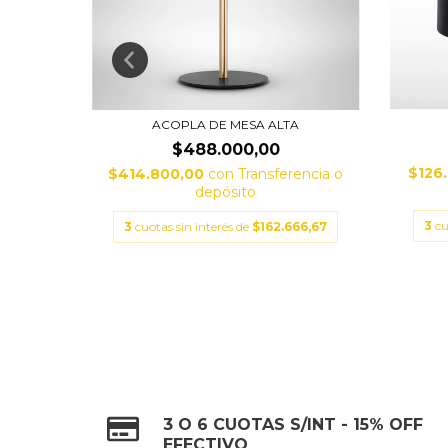
ACOPLA DE MESA ALTA
$488.000,00
$126
encia o
$414.800,00
con
Transferencia o
depósito
3
cu
00,00
3
cuotas sin interés de
$162.666,67
3 O 6 CUOTAS S/INT - 15% OFF
EFECTIVO