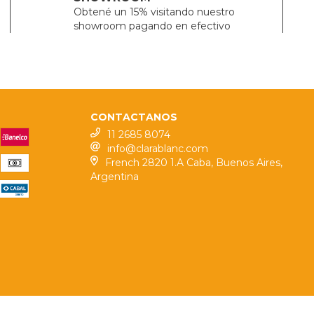
Obtené un 15% visitando nuestro
showroom pagando en efectivo
CONTACTANOS
11 2685 8074
info@clarablanc.com
French 2820 1.A Caba, Buenos Aires,
Argentina