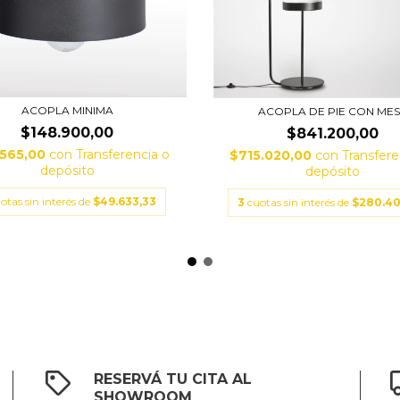
ACOPLA MINIMA
ACOPLA DE PIE CON ME
$148.900,00
$841.200,00
.565,00
con
Transferencia o
$715.020,00
con
Transfere
depósito
depósito
otas sin interés de
$49.633,33
3
cuotas sin interés de
$280.4
RESERVÁ TU CITA AL
SHOWROOM