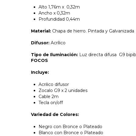
Alto 1,76m x 0,32m
Ancho x 0,32m
Profundidad 0,44m
Material:
Chapa de hierro. Pintada y Galvanizada
Difusor:
Acrílico
Tipo de Iluminación:
Luz directa difusa G9 bipi
FOCOS
Incluye:
Acrilico difusor
Zocalo G9 x 2 unidades
Cable 2m
Tecla on/off
Variedad de Colores:
Negro con Bronce o Plateado
Blanco con Bronce o Plateado