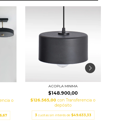
ACOPLA MINIMA
AC
$148.900,00
$126.565,00
con
Transferencia o
encia o
$434.
depósito
3
cuotas sin interés de
$49.633,33
6,67
3
cuo