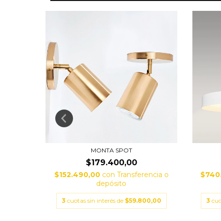
MONTA SPOT
$179.400,00
encia o
$152.490,00
con
Transferencia o
$740
depósito
33,33
3
cuotas sin interés de
$59.800,00
3
cuo