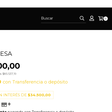
0
ESA
00,00
os
$85.537,19
0
con
Transferencia o depósito
N INTERÉS DE
$34.500,00