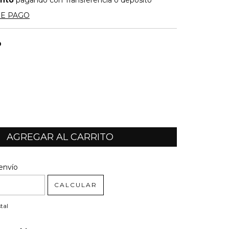
ento
pagando con Transferencia o depósito
DE PAGO
O
l CP:
CAMBIAR CP
envío
CALCULAR
tal