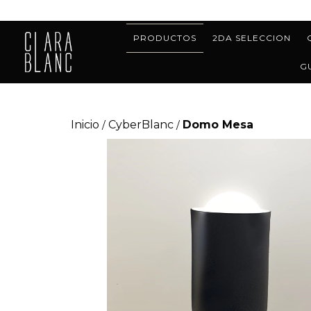
PRODUCTOS
2DA SELECCION
G
Inicio
CyberBlanc
Domo Mesa
/
/