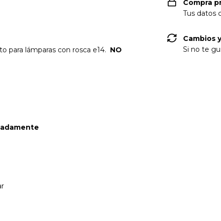
Compra p
Tus datos 
Cambios y
Si no te gu
to para lámparas con rosca e14.
NO
imadamente
ar