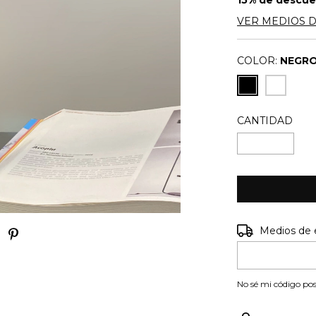
15% de descu
VER MEDIOS 
COLOR:
NEGR
CANTIDAD
Entregas para e
Medios de 
No sé mi código pos