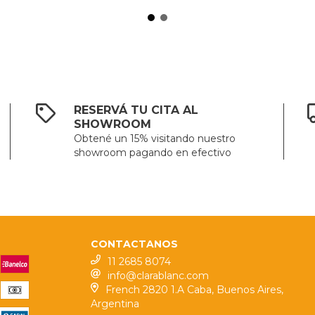
RESERVÁ TU CITA AL
SHOWROOM
Obtené un 15% visitando nuestro
showroom pagando en efectivo
CONTACTANOS
11 2685 8074
info@clarablanc.com
French 2820 1.A Caba, Buenos Aires,
Argentina