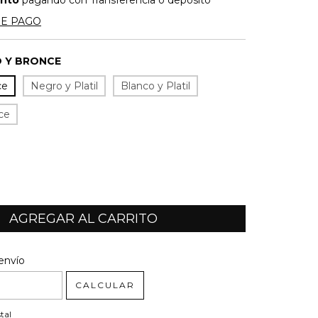
ento
pagando con Transferencia o depósito
DE PAGO
 Y BRONCE
ce
Negro y Platil
Blanco y Platil
ce
l CP:
CAMBIAR CP
envío
CALCULAR
tal