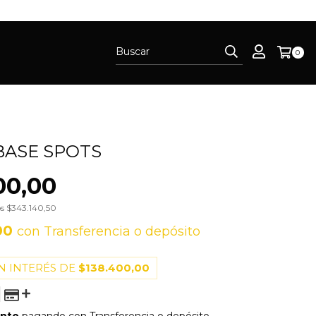
0
BASE SPOTS
00,00
os
$343.140,50
00
con
Transferencia o depósito
N INTERÉS DE
$138.400,00