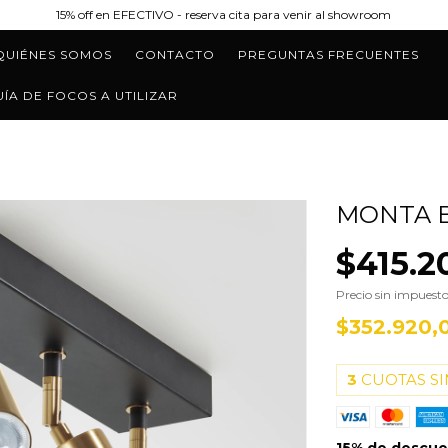
15% off en EFECTIVO - reserva cita para venir al showroom
QUIÉNES SOMOS
CONTACTO
PREGUNTAS FRECUENTES
UÍA DE FOCOS A UTILIZAR
MONTA 
$415.2
Precio sin impuest
$352.920,
3
CUOTAS SI