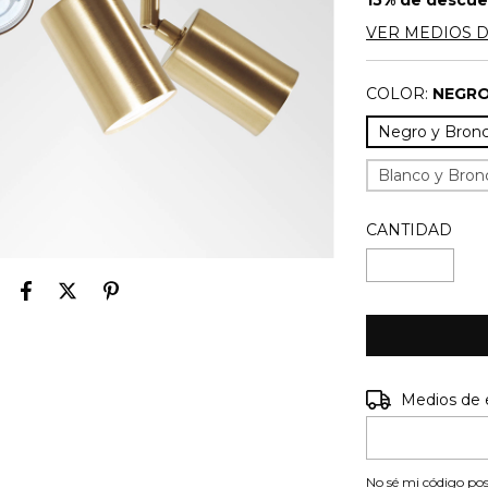
15% de descu
VER MEDIOS 
COLOR:
NEGRO
Negro y Bron
Blanco y Bron
CANTIDAD
Entregas para e
Medios de 
No sé mi código pos