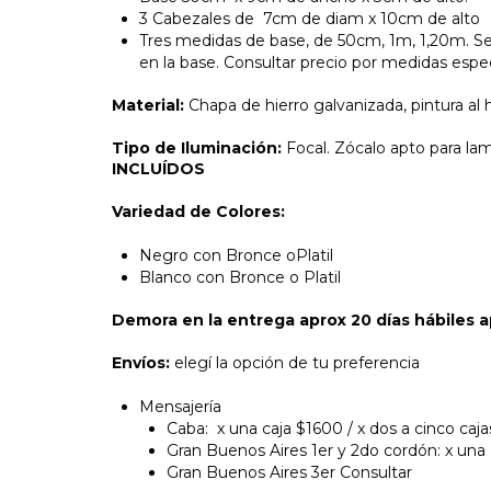
3 Cabezales de 7cm de diam x 10cm de alto
Tres medidas de base, de 50cm, 1m, 1,20m. Se 
en la base. Consultar precio por medidas espe
Material:
Chapa de hierro galvanizada, pintura al
Tipo de Iluminación:
Focal. Zócalo apto para la
INCLUÍDOS
Variedad de Colores:
Negro con Bronce oPlatil
Blanco con Bronce o Platil
Demora en la entrega aprox 20 días hábiles
Envíos:
elegí la opción de tu preferencia
Mensajería
Caba: x una caja $1600 / x dos a cinco caj
Gran Buenos Aires 1er y 2do cordón: x una
Gran Buenos Aires 3er Consultar