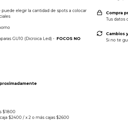
puede elegir la cantidad de spots a colocar
Compra p
ciales
Tus datos 
 horno
Cambios y
mparas GU10 (Dicroica Led) -
FOCOS NO
Si no te gu
 aproximadamente
as $1800
 caja $2400 / x 2 o más cajas $2600