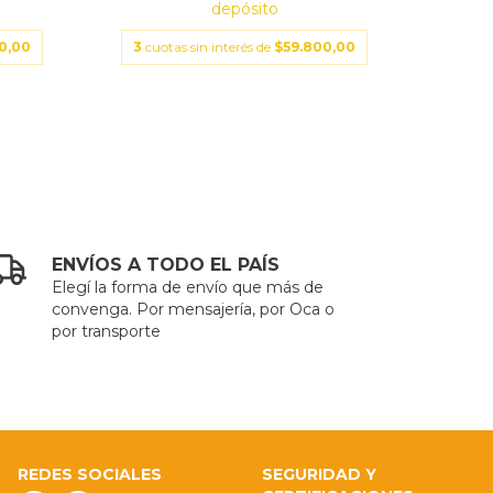
depósito
0,00
3
cuotas sin interés de
$59.800,00
3
cuo
ENVÍOS A TODO EL PAÍS
Elegí la forma de envío que más de
convenga. Por mensajería, por Oca o
por transporte
REDES SOCIALES
SEGURIDAD Y