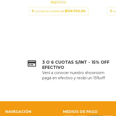
depósito
3,33
3
cuotas sin interés de
$106.700,00
3
cu
3 O 6 CUOTAS S/INT - 15% OFF
EFECTIVO
Vení a conocer nuestro showroom
pagá en efectivo y recibí un 15%off
NAVEGACIÓN
MEDIOS DE PAGO