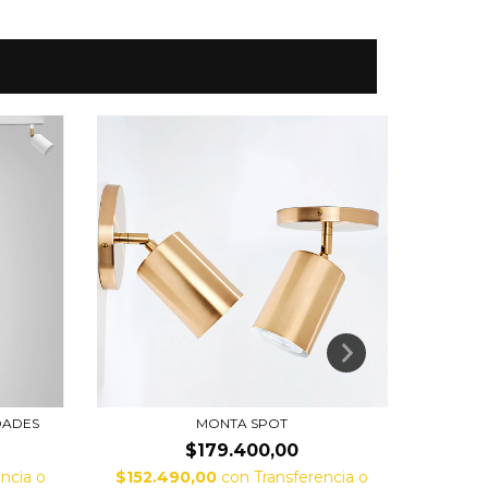
DADES
MONTA SPOT
$179.400,00
ncia o
$152.490,00
con
Transferencia o
$86.